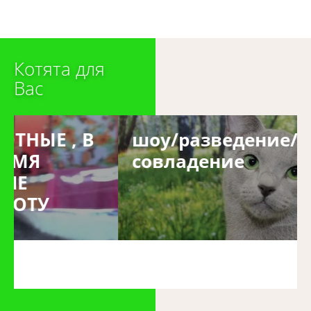
Котята для
Вас
шоу/разведение/
совладение